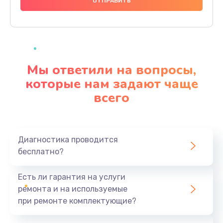
1000 руб.
Заказать
Ремонт материнской платы
4500 руб.
Мы ответили на вопросы,
Заказать
которые нам задают чаще
всего
Профилактическая чистка
1000 руб.
Заказать
Диагностика проводится
бесплатно?
Прошивка BIOS
1920 руб.
Есть ли гарантия на услуги
Заказать
ремонта и на используемые
при ремонте комплектующие?
Замена северного моста
1440 руб.