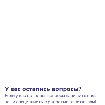
Заказать
Замена видеоадаптера (видеокарты)
1800 руб.
Заказать
Замена, перепайка чипа
1300 руб.
Заказать
Замена HDMI-разъема
650 руб.
Заказать
У вас остались вопросы?
Если у вас остались вопросы напишите нам,
Замена/Pемонт карбюратора
наши специалисты с радостью ответят вам!
1300 руб.