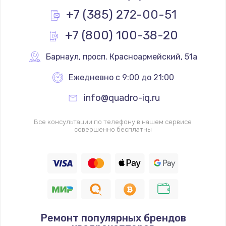
Заказать
+7 (385) 272-00-51
+7 (800) 100-38-20
Замена реле
1000 руб.
Барнаул
,
 просп. Красноармейский, 51а
Заказать
Ежедневно с 9:00 до 21:00
Замена термопредохранителя
info@quadro-iq.ru
700 руб.
Заказать
Все консультации по телефону в нашем сервисе
совершенно бесплатны
Замена ТЭНа
2500 руб.
Заказать
Замена шнура
Ремонт популярных брендов
1400 руб.