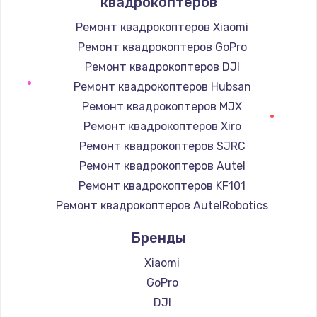
квадрокоптеров
Заказать
Ремонт квадрокоптеров Xiaomi
Ремонт квадрокоптеров GoPro
Замена / ремонт электронного модуля
управления
Ремонт квадрокоптеров DJI
600 руб.
Ремонт квадрокоптеров Hubsan
Заказать
Ремонт квадрокоптеров MJX
Ремонт квадрокоптеров Xiro
Замена конфорки
Ремонт квадрокоптеров SJRC
1100 руб.
Ремонт квадрокоптеров Autel
Заказать
Ремонт квадрокоптеров KF101
Ремонт квадрокоптеров AutelRobotics
Замена платы сенсора
Бренды
900 руб.
Заказать
Xiaomi
GoPro
Замена регулятора режимов конфорки
DJI
900 руб.