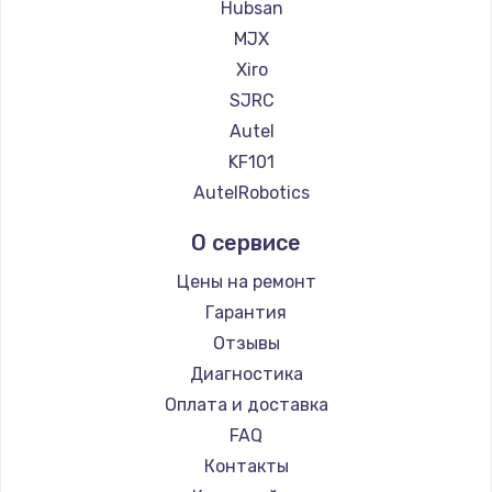
Hubsan
Заказать
MJX
Xiro
Замена сенсорного датчика
SJRC
1300 руб.
Autel
Заказать
KF101
AutelRobotics
Замена сигнальной лампы
О сервисе
1200 руб.
Заказать
Цены на ремонт
Гарантия
Замена системной платы
Отзывы
1500 руб.
Диагностика
Заказать
Оплата и доставка
FAQ
Замена температурного датчика
Контакты
2500 руб.