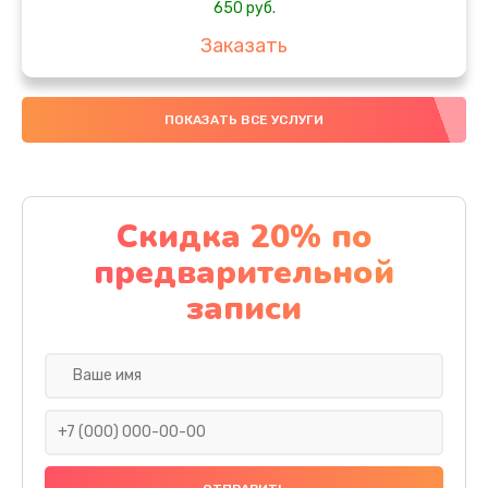
650 руб.
Заказать
Замена аккумулятора
ПОКАЗАТЬ ВСЕ УСЛУГИ
4000 руб.
Заказать
Замена материнской платы
Скидка 20% по
1100 руб.
предварительной
Заказать
записи
Замена масла
750 руб.
Заказать
Замена праймера