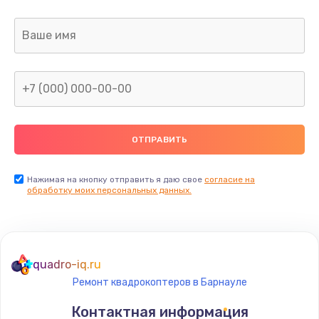
Заказать
Ремонт капиллярной трубки
400 руб.
Заказать
Замена блока питания
1000 руб.
Заказать
Нажимая на кнопку отправить я даю свое
согласие на
обработку моих персональных данных.
Прошивка / разблокировка
900 руб.
Заказать
quadro-iq.ru
Ремонт квадрокоптеров в Барнауле
Замена термостата
Контактная информация
1200 руб.