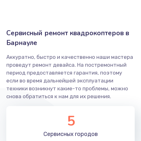
Заказать
Замена рамы квадрокоптера Visuo
Сервисный ремонт квадрокоптеров в
1200 руб.
Барнауле
Заказать
Аккуратно, быстро и качественно наши мастера
Замена оси квадрокоптера Visuo
проведут ремонт девайса. На постремонтный
1400 руб.
период предоставляется гарантия, поэтому
Заказать
если во время дальнейшей эксплуатации
техники возникнут какие-то проблемы, можно
Замена корпуса
снова обратиться к нам для их решения.
1600 руб.
5
Заказать
Переборка квадрокоптера Visuo
Сервисных
городов