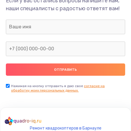
Если у вас остались вопросы напишите нам,
Замена/Pемонт карбюратора
наши специалисты с радостью ответят вам!
1300 руб.
Заказать
Ремонт капиллярной трубки
400 руб.
Заказать
Замена блока питания
1000 руб.
Заказать
Нажимая на кнопку отправить я даю свое
согласие на
обработку моих персональных данных.
Прошивка / разблокировка
900 руб.
Заказать
quadro-iq.ru
Ремонт квадрокоптеров в Барнауле