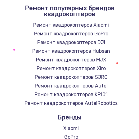
Ремонт популярных брендов
1400 руб.
квадрокоптеров
Заказать
Ремонт квадрокоптеров Xiaomi
Ремонт квадрокоптеров GoPro
Замена / ремонт электронного модуля
управления
Ремонт квадрокоптеров DJI
600 руб.
Ремонт квадрокоптеров Hubsan
Заказать
Ремонт квадрокоптеров MJX
Ремонт квадрокоптеров Xiro
Замена конфорки
Ремонт квадрокоптеров SJRC
1100 руб.
Ремонт квадрокоптеров Autel
Заказать
Ремонт квадрокоптеров KF101
Ремонт квадрокоптеров AutelRobotics
Замена платы сенсора
Бренды
900 руб.
Заказать
Xiaomi
GoPro