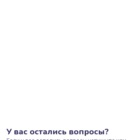
Ремонт цепи питания
2500 руб.
Заказать
Замена видеоадаптера (видеокарты)
1800 руб.
Заказать
Замена, перепайка чипа
1300 руб.
Заказать
Замена HDMI-разъема
650 руб.
Заказать
У вас остались вопросы?