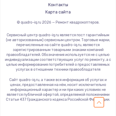
Замена температурного датчика
Контакты
2500 руб.
Карта сайта
Заказать
© quadro-iq.ru
2026
— Ремонт квадрокоптеров.
Замена электроконфорки
Сервисный центр quadro-iq.ru является пост гарантийным
1300 руб.
(не авторизованным) сервисным центром. Торговые марки,
перечисленные на сайте quadro-iq.ru, являются
Заказать
зарегистрированным товарными знаками компаний
правообладателей. Обозначения используется не с целью
Техобслуживание
индивидуализации соответствующих услуг по ремонту, а с
целью информирования потребителей о предоставляемых
900 руб.
услугах в отношении техники правообладателя
Заказать
Сайт quadro-iq.ru, а также вся информация об услугах и
ценах, предоставленная на нём, носит исключительно
Установка / подключение / демонтаж
информационный характер и ни при каких условиях не
является публичной офертой, определяемой положениями
1300 руб.
Статьи 437 Гражданского кодекса Российской Федерации.
Заказать