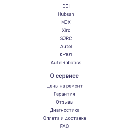
Замена регулятора режимов конфорки
DJI
900 руб.
Hubsan
Заказать
MJX
Xiro
Замена сенсорного датчика
SJRC
1300 руб.
Autel
Заказать
KF101
AutelRobotics
Замена сигнальной лампы
О сервисе
1200 руб.
Заказать
Цены на ремонт
Гарантия
Замена системной платы
Отзывы
1500 руб.
Диагностика
Заказать
Оплата и доставка
FAQ