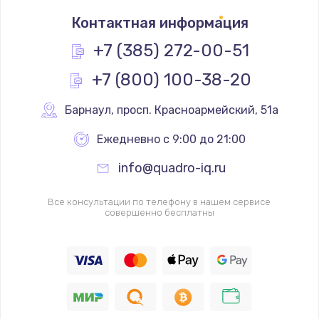
Замена термостата
Контактная информация
1200 руб.
Заказать
+7 (385) 272-00-51
+7 (800) 100-38-20
Замена реле
1000 руб.
Барнаул
,
 просп. Красноармейский, 51а
Заказать
Ежедневно с 9:00 до 21:00
Замена термопредохранителя
info@quadro-iq.ru
700 руб.
Заказать
Все консультации по телефону в нашем сервисе
совершенно бесплатны
Замена ТЭНа
2500 руб.
Заказать
Замена шнура