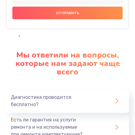
Замена праймера
1000 руб.
Заказать
Ремонт материнской платы
4500 руб.
Мы ответили на вопросы,
Заказать
которые нам задают чаще
всего
Профилактическая чистка
1000 руб.
Заказать
Диагностика проводится
бесплатно?
Прошивка BIOS
1920 руб.
Есть ли гарантия на услуги
Заказать
ремонта и на используемые
при ремонте комплектующие?