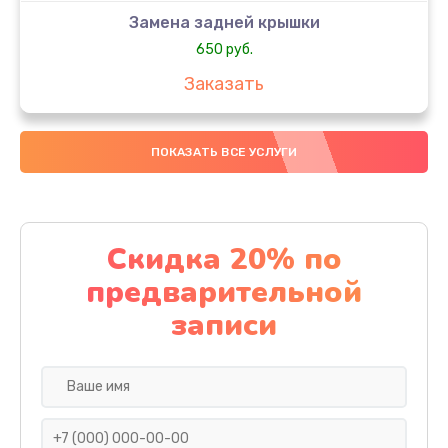
Замена задней крышки
650 руб.
Заказать
Замена аккумулятора
ПОКАЗАТЬ ВСЕ УСЛУГИ
4000 руб.
Заказать
Замена материнской платы
Скидка 20% по
1100 руб.
предварительной
Заказать
записи
Замена масла
750 руб.
Заказать